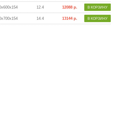
0х600х154
12.4
12088 р.
0х700х154
14.4
13144 р.