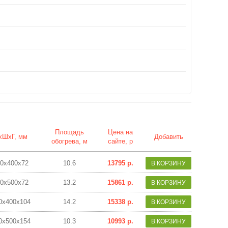
Площадь
Цена на
хШхГ, мм
Добавить
обогрева, м
сайте, р
0х400х72
10.6
13795 р.
0х500х72
13.2
15861 р.
0х400х104
14.2
15338 р.
0х500х154
10.3
10993 р.