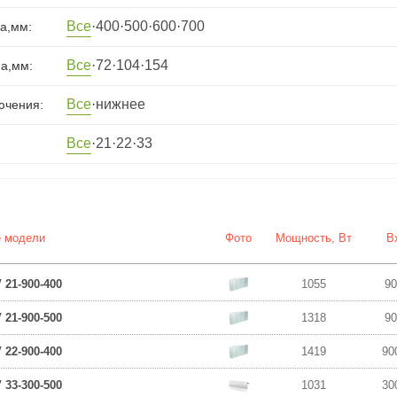
Все
·
400
·
500
·
600
·
700
а,мм:
Все
·
72
·
104
·
154
а,мм:
Все
·
нижнее
ючения:
Все
·
21
·
22
·
33
е модели
Фото
Мощность, Вт
В
21-900-400
1055
90
21-900-500
1318
90
22-900-400
1419
90
33-300-500
1031
30