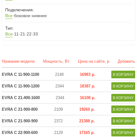
Подключения:
Все
·
боковое
·
нижнее
Тип:
Все
·
11
·
21
·
22
·
33
Название модели
Мощность, Вт
Цена на сайте, р
Добавить
EVRA C 11-900-1100
2148
16983 р.
EVRA C 11-900-1200
2344
18387 р.
EVRA C 21-400-1600
2344
16108 р.
EVRA C 21-900-800
2109
19260 р.
EVRA C 21-900-900
2372
21388 р.
EVRA C 22-900-600
2129
17165 р.