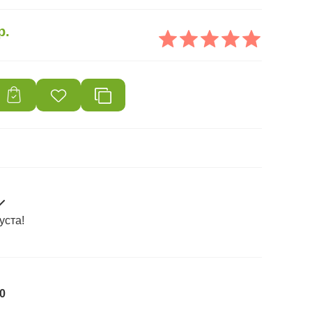
р.
уста!
0