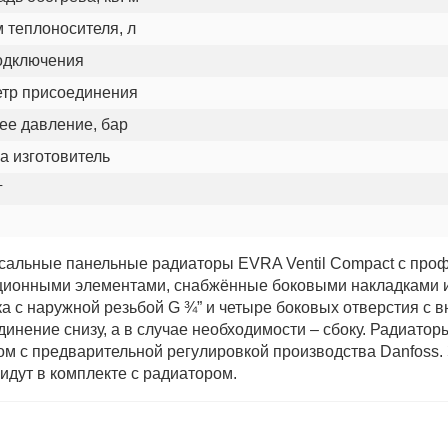
 теплоносителя, л
одключения
тр присоединения
ее давление, бар
а изготовитель
г
сальные панельные радиаторы EVRA Ventil Compact с пр
ционными элементами, снабжённые боковыми накладками и 
ка с наружной резьбой G ¾” и четыре боковых отверстия с
динение снизу, а в случае необходимости – сбоку. Радиат
ом с предварительной регулировкой производства Danfoss. 
идут в комплекте с радиатором.