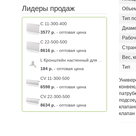
Лидеры продаж
Объем
Тип п
C 11-300-400
Диаме
3577 р.
- оптовая цена
Рабоч
C 22-500-500
Стран
8616 р.
- оптовая цена
Вес, к
L Кронштейн настенный для радиатора K 9.2 BL левый -11 тип
Тип
184 р.
- оптовая цена
CV 11-300-500
Универ
конвек
6598 р.
- оптовая цена
патруб
CV 22-300-500
подсое
8634 р.
- оптовая цена
клапан
клапан 