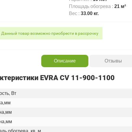
Площадь обогрева
:
21 м²
Вес
:
33.00 кг.
Данный товар возможно приобрести в рассрочку
Описание
Отзывы
ктеристики EVRA CV 11-900-1100
сть, Вт
а,мм
на,мм
на,мм
дь обогрева, кв. м