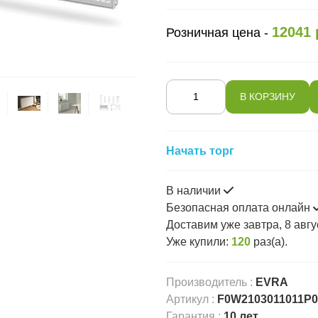
12041 
Розничная цена -
Начать торг
В наличии
Безопасная оплата онлайн
Доставим
уже завтра, 8 авгу
Уже купили:
120
раз(a).
Производитель
:
EVRA
Артикул
:
F0W2103011011P0
Гарантия
:
10 лет