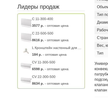
Лидеры продаж
Объем
Тип п
C 11-300-400
Диаме
3577 р.
- оптовая цена
Рабоч
C 22-500-500
Стран
8616 р.
- оптовая цена
Вес, к
L Кронштейн настенный для радиатора K 9.2 BL левый -11 тип
Тип
184 р.
- оптовая цена
CV 11-300-500
Универ
конвек
6598 р.
- оптовая цена
патруб
CV 22-300-500
подсое
8634 р.
- оптовая цена
клапан
клапан 