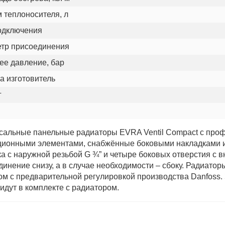
 теплоносителя, л
одключения
тр присоединения
ее давление, бар
а изготовитель
г
сальные панельные радиаторы EVRA Ventil Compact с пр
ционными элементами, снабжённые боковыми накладками и 
ка с наружной резьбой G ¾” и четыре боковых отверстия с
динение снизу, а в случае необходимости – сбоку. Радиат
ом с предварительной регулировкой производства Danfoss. 
идут в комплекте с радиатором.