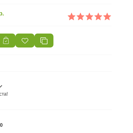
р.
ста!
0