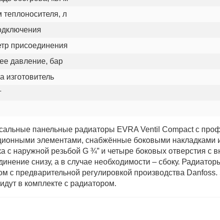
 теплоносителя, л
одключения
тр присоединения
ее давление, бар
а изготовитель
г
сальные панельные радиаторы EVRA Ventil Compact с пр
ционными элементами, снабжённые боковыми накладками и 
ка с наружной резьбой G ¾” и четыре боковых отверстия с
динение снизу, а в случае необходимости – сбоку. Радиат
ом с предварительной регулировкой производства Danfoss. 
идут в комплекте с радиатором.