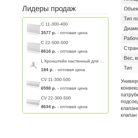
Лидеры продаж
Объем
Тип п
C 11-300-400
Диаме
3577 р.
- оптовая цена
Рабоч
C 22-500-500
Стран
8616 р.
- оптовая цена
Вес, к
L Кронштейн настенный для радиатора K 9.2 BL левый -11 тип
Тип
184 р.
- оптовая цена
CV 11-300-500
Универ
конвек
6598 р.
- оптовая цена
патруб
CV 22-300-500
подсое
8634 р.
- оптовая цена
клапан
клапан 