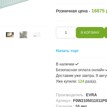
16875 
Розничная цена -
Начать торг
В наличии
Безопасная оплата онлайн
Доставим
уже завтра, 9 авгу
Уже купили:
124
раз(a).
Производитель
:
EVRA
Артикул
:
F0W2105011011P0
Гарантия
:
10 лет