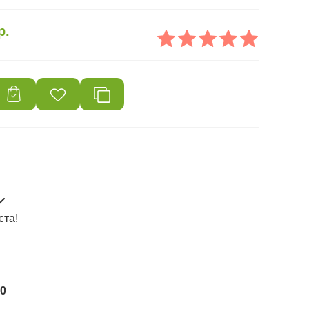
р.
ста!
0